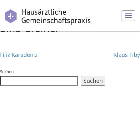
Hausärztliche
Togg
Skip
Gemeinschaftspraxis
Sina Greiner
navi
to
content
Beitragsnavigation
Filiz Karadeniz
Klaus Fiby
Suchen
Suchen
Recent Posts