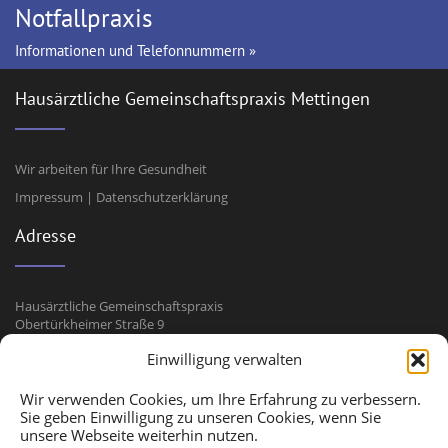
Notfallpraxis
Informationen und Telefonnummern »
Hausärztliche Gemeinschaftspraxis Mettingen
Wir arbeiten für Ihre Gesundheit
Impressum
|
Datenschutzerklärung
Adresse
Hausärztliche Gemeinschaftspraxis
Obertürkheimer Straße 9
73733 Esslingen-Mettingen
Einwilligung verwalten
Kontakt
Wir verwenden Cookies, um Ihre Erfahrung zu verbessern.
Sie geben Einwilligung zu unseren Cookies, wenn Sie
unsere Webseite weiterhin nutzen.