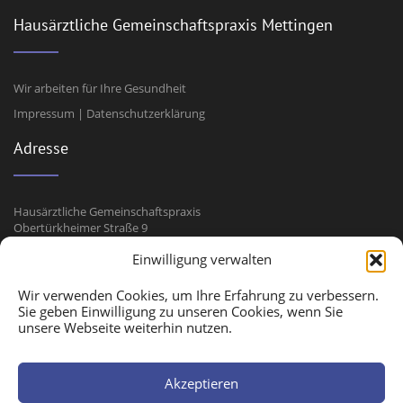
Hausärztliche Gemeinschaftspraxis Mettingen
Wir arbeiten für Ihre Gesundheit
Impressum
|
Datenschutzerklärung
Adresse
Hausärztliche Gemeinschaftspraxis
Obertürkheimer Straße 9
73733 Esslingen-Mettingen
Einwilligung verwalten
Kontakt
Wir verwenden Cookies, um Ihre Erfahrung zu verbessern.
Sie geben Einwilligung zu unseren Cookies, wenn Sie
unsere Webseite weiterhin nutzen.
Tel: 0711-32 22 23
Fax: 0711-328 06 16
Akzeptieren